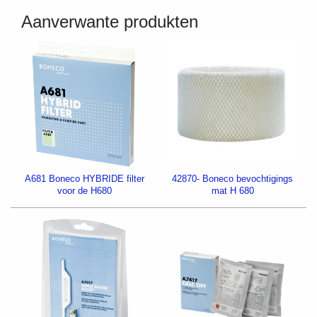
Aanverwante produkten
A681 Boneco HYBRIDE filter
42870- Boneco bevochtigings
voor de H680
mat H 680