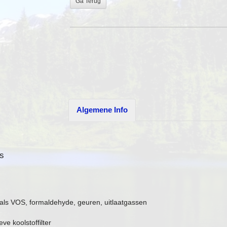
Ga Terug
Algemene Info
rs
als VOS, formaldehyde, geuren, uitlaatgassen
eve koolstoffilter