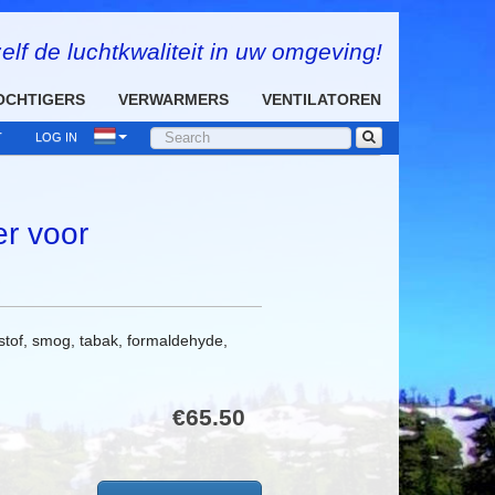
elf de luchtkwaliteit in uw omgeving!
OCHTIGERS
VERWARMERS
VENTILATOREN
T
LOG IN
r voor
ijn stof, smog, tabak, formaldehyde,
€65.50